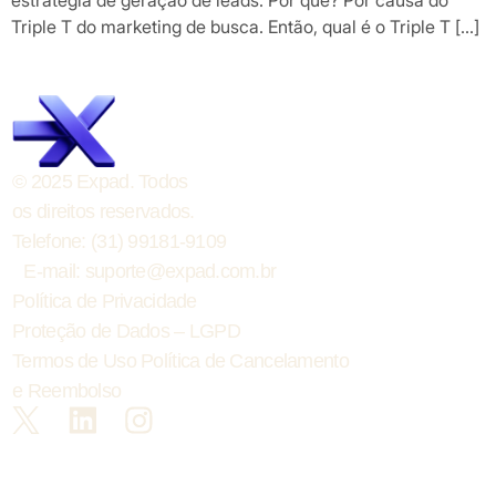
estratégia de geração de leads. Por que? Por causa do
Triple T do marketing de busca. Então, qual é o Triple T […]
© 2025 Expad. Todos
os direitos reservados.
Telefone: (31) 99181-9109
E-mail: suporte@expad.com.br
Política de Privacidade
Proteção de Dados – LGPD
Termos de Uso
Política de Cancelamento
e Reembolso